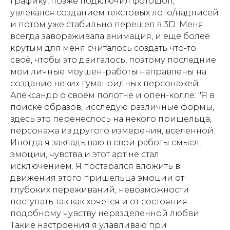
графику, позже подключил фотошоп,
увлекался созданием текстовых лого/надписей
и потом уже стабильно перешел в 3D. Меня
всегда завораживала анимация, и еще более
крутым для меня считалось создать что-то
своё, чтобы это двигалось, поэтому последние
мои личные моушен-работы направлены на
создание неких гуманоидных персонажей.
Александр о своём полотне и опен-колле: "Я в
поиске образов, исследую различные формы,
здесь это перенеслось на некого пришельца,
персонажа из другого измерения, вселенной.
Иногда я закладываю в свои работы смысл,
эмоции, чувства и этот арт не стал
исключением. Я постарался вложить в
движения этого пришельца эмоции от
глубоких переживаний, невозможности
поступать так как хочется и от состояния
подобному чувству неразделенной любви.
Такие настроения я улавливаю при