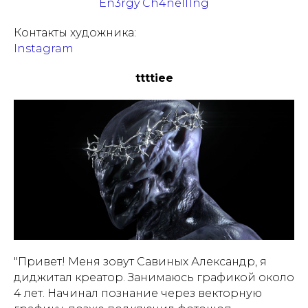
En3rgy Ch4nell1ng
Контакты художника:
Instagram
ttttiee
"Привет! Меня зовут Савиных Александр, я
диджитал креатор. Занимаюсь графикой около
4 лет. Начинал познание через векторную