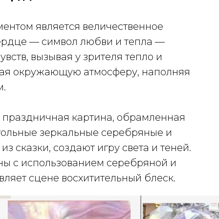
ментом является величественное
сердце — символ любви и тепла —
вств, вызывая у зрителя тепло и
ажая окружающую атмосферу, наполняя
м.
я праздничная картина, обрамленная
гольные зеркальные серебряные и
з сказки, создают игру света и теней.
ны с использованием серебряной и
вляет сцене восхитительный блеск.